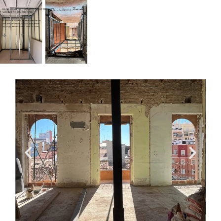
Hotel Cabanyal: Reforma Integral en el
Corazón del Cabanyal
Este proyecto, centrado en revitalizar un edificio residencial protegido, ha dado lugar
a un hotel que combina la esencia mediterránea con la preservación de su
carácter histórico. Nuestra intervención busca honrar el patrimonio arquitectónico
del Cabanyal, un barrio con identidad propia, devolviendo a este edificio su esplendor
original mientras lo adaptamos a las necesidades modernas de un alojamiento
acogedor y auténtico.