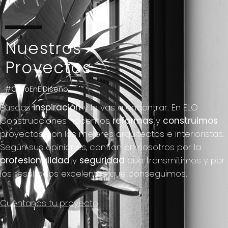
Nuestros
Proyectos
#CreoEnElDiseño
Buscas
inspiración
y la vas a encontrar.
En ELO
Construcciones hacemos
reformas
y
construimos
proyectos con los mejores arquitectos e interioristas.
Según sus opiniones, confían en nosotros por la
profesionalidad
y
seguridad
que transmitimos y por
los resultados excelentes que conseguimos.
Cuéntanos tu proyecto